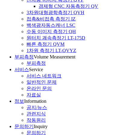
경제형 CNC 자동측정기 QV
3차원대형광학측정기 QVH
접촉&비접촉 측정기 IZ
백색광자동스캐너 LSC
수동 이미지 측정기 QH
원터치 괘속측정기 LT-175D
빠른 측정기 QVM
1차원 측정기 LT-QVYZ
부피측정
Volume Measurement
부피측정
서비스
Service
서비스 네트워크
일반적인 문제
온라인 문의
자료실
정보
Information
공지/뉴스
관련지식
작동원리
문의하기
Inquiry
문의하기