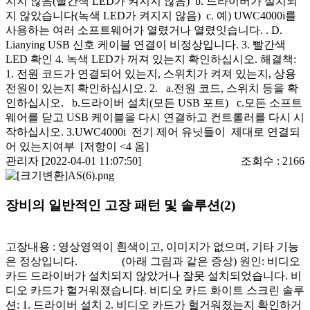
지지 않음(빨간색 LED가 켜지지 않음) b. 드라이버가 설치되
지 않았습니다(녹색 LED가 켜지지 않음) c. 예) UWC4000i를
사용하는 여러 소프트웨어가 열렸거나 열렸잇습니다. . D.
Lianying USB 신호 케이블 연결이 비정상입니다. 3. 빨간색
LED 확인 4. 녹색 LED가 꺼져 있는지 확인하십시오. 해결책:
1. 전원 코드가 연결되어 있는지, 스위치가 켜져 있는지, 상용
전원이 있는지 확인하십시오. 2. a.전원 코드, 스위치 등을 확
인하십시오. b.드라이버 설치(모든 USB 포트) c.모든 소프트
웨어를 닫고 USB 케이블을 다시 연결하고 컨트롤러를 다시 시
작하십시오. 3.UWC4000i 전기 제어 유닛들이 제대로 연결되
어 있는지여부 [저항이 <4 옴]
관리자 [2022-04-01 11:07:50]
조회수 :
2166
장비의 일반적인 고장 패턴 및 솔루션(2)
고장내용 : 영상영역이 흰색이고, 이미지가 없으며, 기타 기능
은 정상입니다. (아래 그림과 같은 증상) 원인: 비디오
카드 드라이버가 설치되지 않았거나 잘못 설치되었습니다. 비
디오 카드가 헐거워졌습니다. 비디오 카드 화이트 스크린 솔루
션: 1. 드라이버 설치 2. 비디오 카드가 헐거워졌는지 확인하거